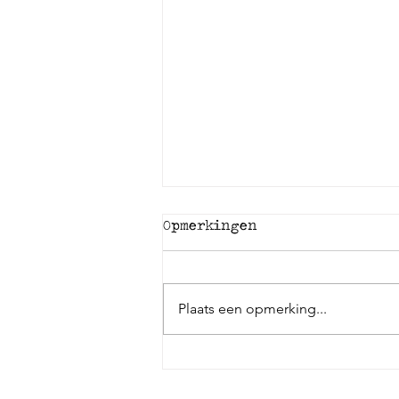
Opmerkingen
Plaats een opmerking...
Ben jij bang of
nieuwsgierig 🤔 naar