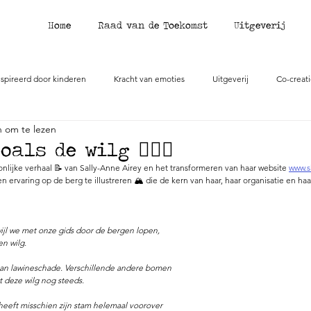
Home
Raad van de Toekomst
Uitgeverij
spireerd door kinderen
Kracht van emoties
Uitgeverij
Co-creat
n om te lezen
als de wilg 🧘🏼‍♀️
onlijke verhaal 📝 van Sally-Anne Airey en het transformeren van haar website 
www.s
n ervaring op de berg te illustreren 🏔 die de kern van haar, haar organisatie en ha
wijl we met onze gids door de bergen lopen, 
en wilg.
van lawineschade. Verschillende andere bomen 
at deze wilg nog steeds.
eeft misschien zijn stam helemaal voorover 