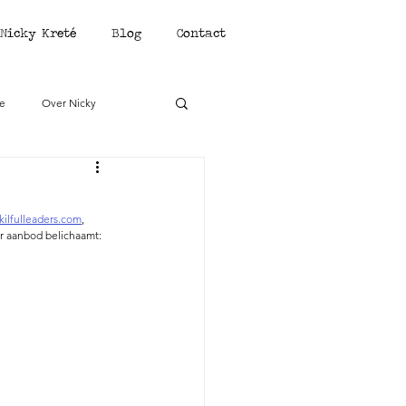
Nicky Kreté
Blog
Contact
ie
Over Nicky
kilfulleaders.com
, 
ar aanbod belichaamt: