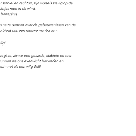
 stabiel en rechtop, zijn wortels stevig op de 
chtjes mee in de wind.
e beweging.
na te denken over de gebeurtenissen van de 
p biedt ons een nieuwe mantra aan:
lg’
zegt ze, als we een geaarde, stabiele en toch 
kunnen we ons evenwicht hervinden en 
lf - net als een wilg 💪🏼