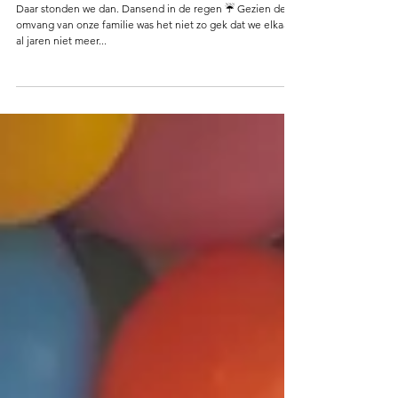
Imposter vs. Pippi Langkous? De tijd
zal het leren 😰
Daar stonden we dan. Dansend in de regen ☔️ Gezien de
omvang van onze familie was het niet zo gek dat we elkaar
al jaren niet meer...