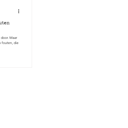
uten
g door. Maar
n fouten, die