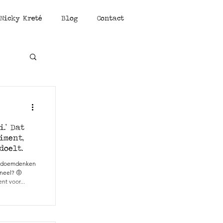
Nicky Kreté
Blog
Contact
i.’ Dat
iment,
doelt.
of doemdenken
neel? 🤨
t voor...