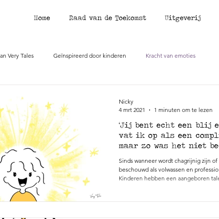
Home
Raad van de Toekomst
Uitgeverij
van Very Tales
Geïnspireerd door kinderen
Kracht van emoties
Co-creatie
Over Nicky
Verhalen
Pers
Nicky
4 mrt 2021
1 minuten om te lezen
‘Jij bent echt een blij e
vat ik op als een compl
maar zo was het niet be
Sinds wanneer wordt chagrijnig zijn 
beschouwd als volwassen en professio
Kinderen hebben een aangeboren talen