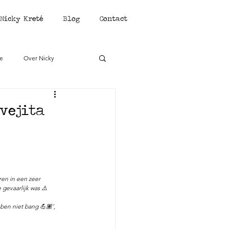
Nicky Kreté
Blog
Contact
ie
Over Nicky
vejita
en in een zeer 
 gevaarlijk was ⚠️
ben niet bang 💪🏽’, 