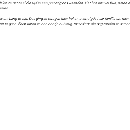
dekte ze dat ze al die tijd in een prachtig bos woonden. Het bos was vol fruit, noten
waren.
s om bang te zijn. Dus ging ze terug in haar hol en overtuigde haar familie om naar 
it te gaan. Eerst waren ze een beetje huiverig, maar sinds die dag zouden ze same