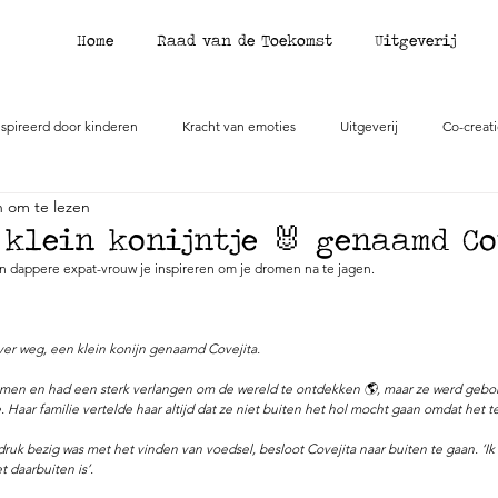
Home
Raad van de Toekomst
Uitgeverij
spireerd door kinderen
Kracht van emoties
Uitgeverij
Co-creat
n om te lezen
 klein konijntje 🐰 genaamd Co
n dappere expat-vrouw je inspireren om je dromen na te jagen.
ver weg, een klein konijn genaamd Covejita.
romen en had een sterk verlangen om de wereld te ontdekken 🌎, maar ze werd gebor
aar familie vertelde haar altijd dat ze niet buiten het hol mocht gaan omdat het te
ruk bezig was met het vinden van voedsel, besloot Covejita naar buiten te gaan. ‘Ik 
t daarbuiten is’.