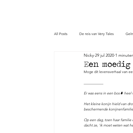
All Posts
De reis van Very Tales
Geïn
Nicky
29 jul 2020
1 minute
Verhalen
Pers
Een moedig
Moge dit levensverhaal van ee
___________
Er was eens in een bos
🌲 
heel 
Het kleine konijn hield van d
beschermende konijnenfamilie. H
Op een dag, toen haar familie d
dacht ze, ‘ik moet weten wat he